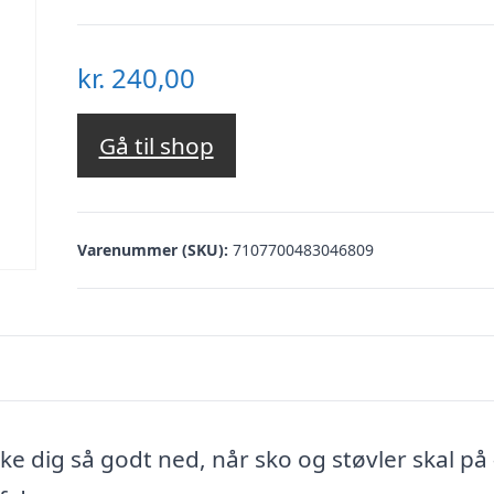
kr.
240,00
Gå til shop
Varenummer (SKU):
7107700483046809
e dig så godt ned, når sko og støvler skal på 