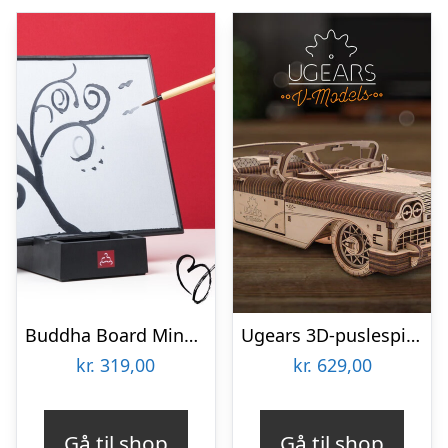
Buddha Board Mindfulnesstavle
Ugears 3D-puslespil i Træ – Cabriolet
kr.
319,00
kr.
629,00
Gå til shop
Gå til shop